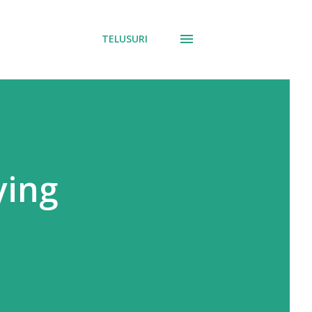
TELUSURI
ying