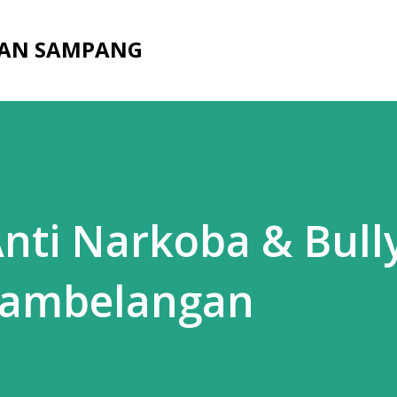
Langsung ke konten utama
AN SAMPANG
 Anti Narkoba & Bull
Tambelangan