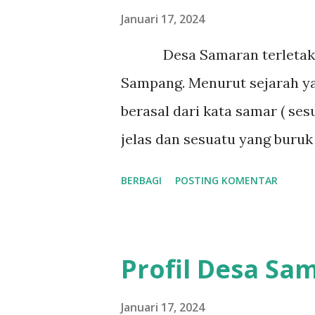
Januari 17, 2024
Desa Samaran terletak d
Sampang. Menurut sejarah y
berasal dari kata samar ( ses
jelas dan sesuatu yang buruk 
salah satu tokoh masyaraka
BERBAGI
POSTING KOMENTAR
mengatakan bahwa awal munc
bujuk samaran. Tokoh dibali
dikagumi oleh masyarakat a
Profil Desa Sa
agama islam di tanah tambe
perjuangannya tokoh agama 
Januari 17, 2024