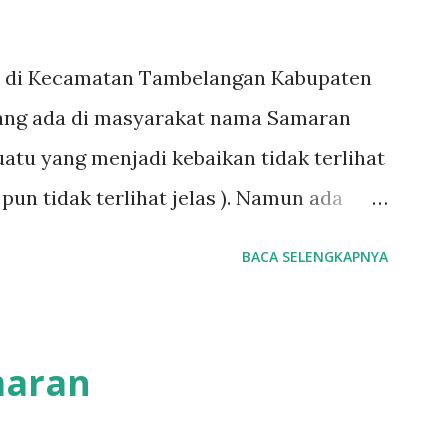
i Kecamatan Tambelangan Kabupaten
ang ada di masyarakat nama Samaran
uatu yang menjadi kebaikan tidak terlihat
pun tidak terlihat jelas ). Namun ada
t yang bernama bapak Aswawi
BACA SELENGKAPNYA
ulnya desa yakni berasal dari makam
k bujuk samaran itu menjadi tokoh yang
tas perjuangannnya dalam menyebarkan
maran
lanagan Kabupaten sampang. Dalam
tersebut mendapatkan banyak tantangan