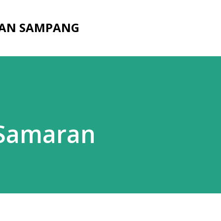
Langsung ke konten utama
AN SAMPANG
 Samaran