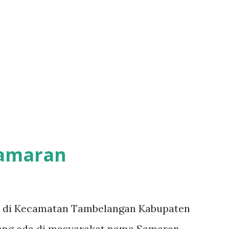
Samaran
i Kecamatan Tambelangan Kabupaten
ang ada di masyarakat nama Samaran