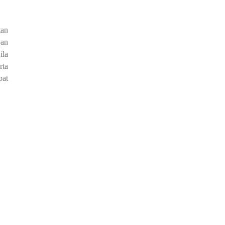
an
pan
ila
rta
pat