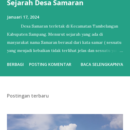
Sejarah Desa Samaran
Januari 17, 2024
Desa Samaran terletak di Kecamatan Tambelangan
Kabupaten Sampang. Menurut sejarah yang ada di
masyarakat nama Samaran berasal dari kata samar ( sesuatu
yang menjadi kebaikan tidak terlihat jelas dan sesuatu yang
buruk pun tidak terlihat jelas ). Namun ada salah satu tokoh
BERBAGI
POSTING KOMENTAR
BACA SELENGKAPNYA
masyarakat yang bernama bapak Aswawi mengatakan bahwa
awal munculnya desa yakni berasal dari makam bujuk
samaran. Tokoh dibalik bujuk samaran itu menjadi tokoh
yang dikagumi oleh masyarakat atas perjuangannnya dalam
Postingan terbaru
menyebarkan agama islam di tanah tambelanagan Kabupaten
sampang. Dalam perjuangannya tokoh agama tersebut
mendapatkan banyak tantangan baik dari lingkungan
masyarakatnya atau dari diri sendirinya. Dalam bertindak di