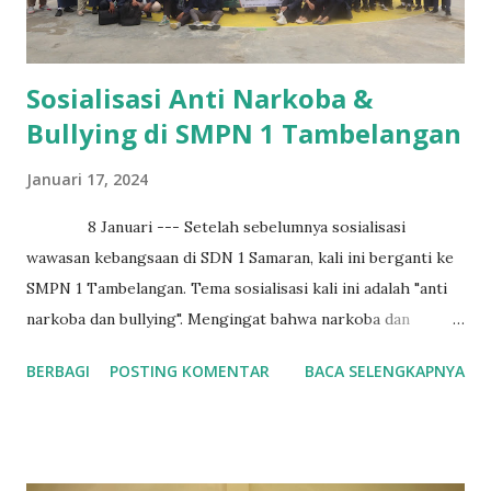
Sosialisasi Anti Narkoba &
Bullying di SMPN 1 Tambelangan
Januari 17, 2024
8 Januari --- Setelah sebelumnya sosialisasi
wawasan kebangsaan di SDN 1 Samaran, kali ini berganti ke
SMPN 1 Tambelangan. Tema sosialisasi kali ini adalah "anti
narkoba dan bullying". Mengingat bahwa narkoba dan
bullying menjadi salah satu masalah besar yang terjadi pada
BERBAGI
POSTING KOMENTAR
BACA SELENGKAPNYA
anak - anak & remaja di Indonesia, maka ada baiknya kami
memberi bekal kepada mereka buruknya narkona dan
bullying. Target sosialisasi ini adalah siswa kelas 9.
Sama seperti sosialisasi sebelumnya, terdapat kuis