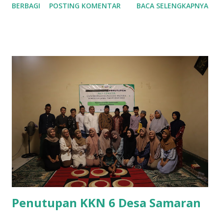
BERBAGI
POSTING KOMENTAR
BACA SELENGKAPNYA
disamping jalan yang terjal, Kecamatan Tambelangan
memiliki pesona atau keindahan alam berupa perbukitan
serta sawah-sawah menjadi simbol khas kecamatan
Tambelengan. Desa Samaran merupakan pedesaan
yang berada di pulau Madura tepatnya terletak di
Kecamatan Tambelangan. Desa Samaran terkatagori dalam
sebuah desa penuh kedamaian yang identik dengan
kehidupan masyarakat desa Samaran memiliki sikap sangat
ramah dan terbuka terhadap kedatangan masyarakat
lainnya. Bila berkunjung di desa Samaran kita bisa
menemukan pemandangan alam sangat indah berupa
persawahan serta perbukitan. Bahkan bila dipandang dari
jarak jauh Desa Samaran a...
Penutupan KKN 6 Desa Samaran