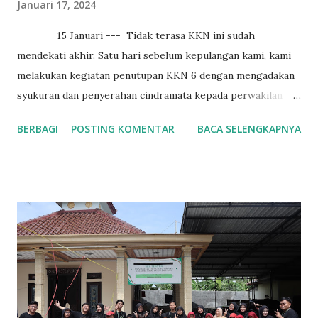
Januari 17, 2024
15 Januari --- Tidak terasa KKN ini sudah
mendekati akhir. Satu hari sebelum kepulangan kami, kami
melakukan kegiatan penutupan KKN 6 dengan mengadakan
syukuran dan penyerahan cindramata kepada perwakilan
Desa Samaran. Penutupan ini mengundang para perangkat
BERBAGI
POSTING KOMENTAR
BACA SELENGKAPNYA
desa dan tokoh masyarakt Desa Samaran. Untuk cindramata
yang kami berikan berupa vendel ucapan terimakasih