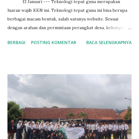
13 Januari --- Teknologi tepat guna merupakan
luaran wajib KKN ini. Teknologi tepat guna ini bisa berupa
berbagai macam bentuk, salah satunya website. Sesuai
dengan arahan dan permintaan perangkat desa, kelompok
KKN kami membuat website pelayanan desa yang mana
BERBAGI
POSTING KOMENTAR
BACA SELENGKAPNYA
website ini nantinya dapat digunakan oleh masyarakat Desa
Samaran untuk mengurus surat surat seperti surat nikah,
surat keterangan usaha, surat domisili dan lain - lain.
Berikut adalah tampilan dari website pelayanan desa
samaran :