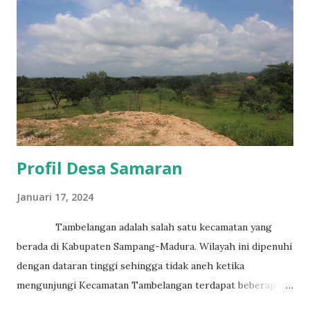
masyarakat khusunya menyebarkan syariat agamanya tidak
terlihat secara jelas sehingga kebaikannnya tidak bisa
dilihat oleh masyarakat setempat begitu juga dengan segala
perbuatan buruknya tidak dapat dilihat secara jelas
sehingga hal te...
Profil Desa Samaran
Januari 17, 2024
Tambelangan adalah salah satu kecamatan yang
berada di Kabupaten Sampang-Madura. Wilayah ini dipenuhi
dengan dataran tinggi sehingga tidak aneh ketika
mengunjungi Kecamatan Tambelangan terdapat beberapa
jalan yang berkelok-kelok serta naik turun. Tetapi