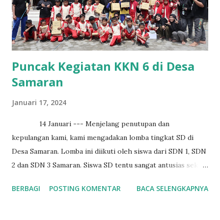
Puncak Kegiatan KKN 6 di Desa
Samaran
Januari 17, 2024
14 Januari --- Menjelang penutupan dan
kepulangan kami, kami mengadakan lomba tingkat SD di
Desa Samaran. Lomba ini diikuti oleh siswa dari SDN 1, SDN
2 dan SDN 3 Samaran. Siswa SD tentu sangat antusias sekali
jika terdapat kegiatan seperti ini. Lomba berjalan dengan
BERBAGI
POSTING KOMENTAR
BACA SELENGKAPNYA
menarik dan menyenangkan. Lomba yang diadakan
yaitu lomba masukkan paku dalam botol, pukul balon, makan
kerupuk, estafet sarung dan estafet karet. Dari setiap